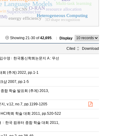
e Language Models
Multi-task learning
O-RAN
resource allocation
1-D CNN
twin
Superconductor
Heterogeneous Computing
PIM)
energy efficiency
3D shape recognition
Showing 21-30 of
42,695
.
Display
Cited
Download
김수영
한국통신학회논문지 A : 무선
추계) 2022, pp.1-1
2007, pp.1-5
합 학술 발표회 (추계) 2013,
12, no.7, pp.1199-1205
CI학회 학술 대회 2011, pp.520-522
혁
한국 컴퓨터 종합 학술 대회 2011,