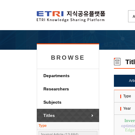
BROWSE
Tit
Departments
Art
Researchers
Type
Subjects
Year
Titles
Inver
optimiz
Type
Edge
Journal Article (13,684)