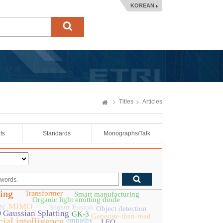
KOREAN
Titles
Articles
ts
Standards
Monographs/Talk
ing
Transformer
Smart manufacturing
Organic light emitting diode
MIMO
Sensor Fusion
AN
Object detection
 Gaussian Splatting
GK-3
Generate-then-read
cial intelligence
empathy
LEO