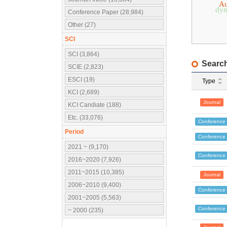
Au
dyn
Conference Paper (28,984)
Other (27)
SCI
SCI (3,864)
Search
SCIE (2,823)
ESCI (19)
Type
KCI (2,689)
Journal
KCI Candiate (188)
Etc. (33,076)
Conference
Period
Conference
2021 ~ (9,170)
Conference
2016~2020 (7,926)
2011~2015 (10,385)
Journal
2006~2010 (9,400)
Conference
2001~2005 (5,563)
Conference
~ 2000 (235)