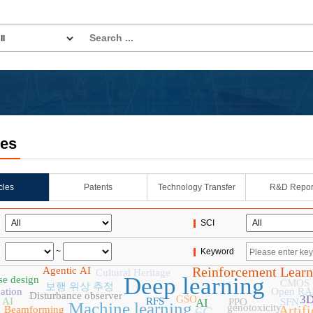
les
icles
Patents
Technology Transfer
R&D Repor
SCI
~
Keyword
Reinforcement Learn
Agentic AI
Cultural Heritage
Deep learning
se design
CMOS
보행 위상 추정
ation
Open R
Disturbance observer
3D
GSO
 AI
RFS
AI
PPO
SFN
Machine learning
genotoxicity
Artifi
6G
Beamforming