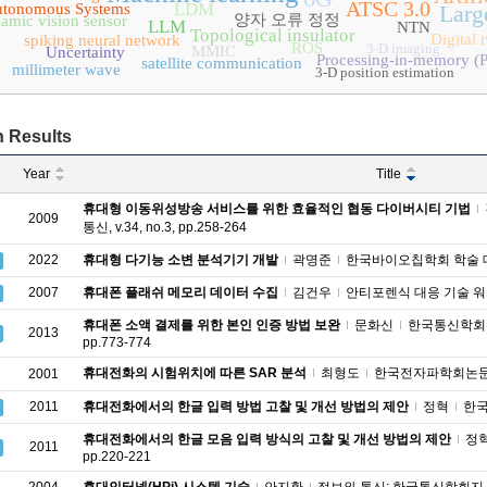
ATSC 3.0
LDM
tonomous Systems
Larg
양자 오류 정정
amic vision sensor
LLM
NTN
Topological insulator
Digital 
spiking neural network
ROS
3-D imaging
MMIC
Uncertainty
Processing-in-memory (
satellite communication
millimeter wave
3-D position estimation
 Results
Year
Title
휴대형 이동위성방송 서비스를 위한 효율적인 협동 다이버시티 기법
2009
통신, v.34, no.3, pp.258-264
2022
휴대형 다기능 소변 분석기기 개발
곽명준
한국바이오칩학회 학술 대회 (
2007
휴대폰 플래쉬 메모리 데이터 수집
김건우
안티포렌식 대응 기술 워크샵 
휴대폰 소액 결제를 위한 본인 인증 방법 보완
문화신
한국통신학회 종
2013
pp.773-774
휴대전화의 시험위치에 따른 SAR 분석
최형도
한국전자파학회논문지, v.
2001
2011
휴대전화에서의 한글 입력 방법 고찰 및 개선 방법의 제안
정혁
한국H
휴대전화에서의 한글 모음 입력 방식의 고찰 및 개선 방법의 제안
정
2011
pp.220-221