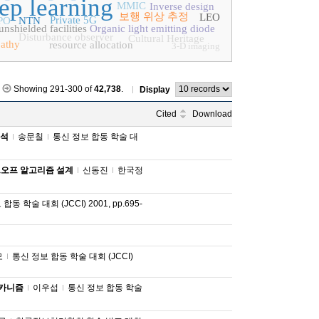
ep learning
MMIC
Inverse design
보행 위상 추정
LEO
Private 5G
PO
NTN
unshielded facilities
Organic light emitting diode
Disturbance observer
Cultural Heritage
athy
resource allocation
3-D imaging
Showing 291-300 of
42,738
.
Display
Cited
Download
분석
송문칠
통신 정보 합동 학술 대
 핸드오프 알고리즘 설계
신동진
한국정
동 학술 대회 (JCCI) 2001, pp.695-
모
통신 정보 합동 학술 대회 (JCCI)
 메카니즘
이우섭
통신 정보 합동 학술