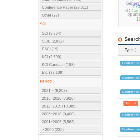
Genera
1-D 
Conference Paper (29,011)
3D Gaus
optimi
Other (27)
H
SCI
SCI (3,864)
Search
SCIE (2,832)
ESCI (19)
Type
KCI (2,690)
Conference
KCI Candiate (188)
Etc. (33,109)
Conference
Period
2021 ~ (9,208)
Conference
2016~2020 (7,926)
Journal
2011~2015 (10,385)
2006~2010 (9,400)
Conference
2001~2005 (5,563)
Conference
~ 2000 (235)