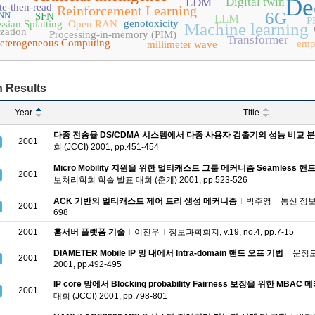
De
Digital twin
LDM
te-then-read
Reinforcement Learning
6G
CNN
SFN
LLM
P
genotoxicity
sian Splatting
Open RAN
Machine learning
zation
Processing-in-memory (PIM)
Transformer
eterogeneous Computing
emp
millimeter wave
 Results
Year
Title
다중 전송율 DS/CDMA 시스템에서 다중 사용자 검출기의 성능 비교 
2001
회 (JCCI) 2001, pp.451-454
Micro Mobility 지원을 위한 멀티캐스트 그룹 메커니즘 Seamless
2001
보처리학회 학술 발표 대회 (춘계) 2001, pp.523-526
ACK 기반의 멀티캐스트 제어 트리 생성 메커니즘
박주영
통신 정보 합
2001
698
2001
홈서버 플랫폼 기술
이전우
정보과학회지, v.19, no.4, pp.7-15
DIAMETER Mobile IP 망 내에서 Intra-domain 핸드 오프 기법
문정
2001
2001, pp.492-495
IP core 망에서 Blocking probability Fairness 보장을 위한 MBAC
2001
대회 (JCCI) 2001, pp.798-801