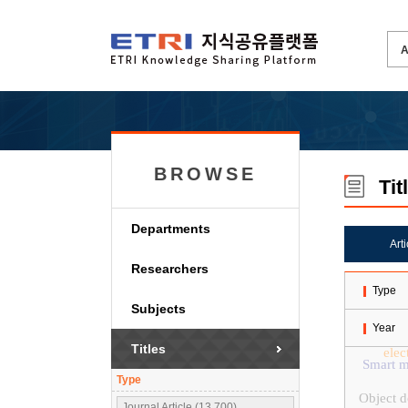
BROWSE
Tit
Departments
Art
Researchers
Type
Subjects
Year
Titles
elec
Smart m
Type
Object d
Journal Article (13,700)