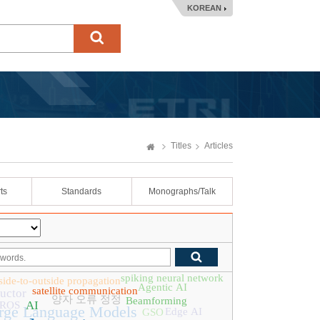
KOREAN
Titles
Articles
ts
Standards
Monographs/Talk
spiking neural network
side-to-outside propagation
Agentic AI
satellite communication
uctor
양자 오류 정정
Beamforming
AI
ROS
rge Language Models
Edge AI
GSO