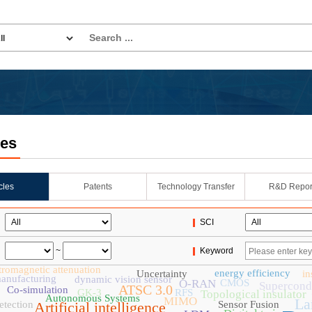
les
icles
Patents
Technology Transfer
R&D Repor
SCI
~
Keyword
tromagnetic attenuation
energy efficiency
Uncertainty
in
anufacturing
dynamic vision sensor
O-RAN
CMOS
Supercond
ATSC 3.0
Co-simulation
GK-3
RFS
Topological insulator
Autonomous Systems
MIMO
La
etection
Artificial intelligence
Sensor Fusion