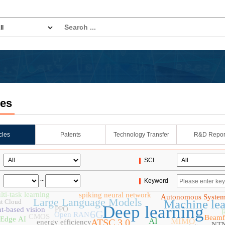
les
icles
Patents
Technology Transfer
R&D Repor
SCI
~
Keyword
ti-task learning
spiking neural network
Autonomous Syste
Large Language Models
Machine lea
t Cloud
Deep learning
PPO
t-based vision
6G
Open RAN
CMOS
Beamf
Edge AI
AI
MIMO
ATSC 3.0
energy efficiency
NT