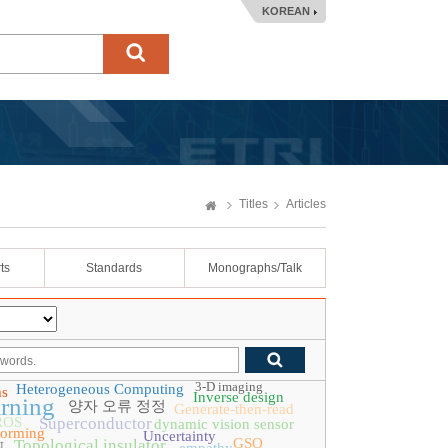
KOREAN
Titles
Articles
ts
Standards
Monographs/Talk
3-D imaging
Heterogeneous Computing
ms
Inverse design
rning
양자 오류 정정
Generate-then-read
ROS
Superconductor
dynamic vision sensor
orming
Uncertainty
GSO
Topological insulator
N