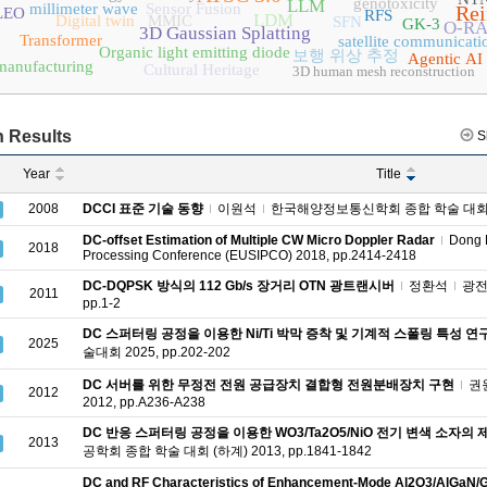
genotoxicity
LLM
millimeter wave
Sensor Fusion
Rei
LEO
RFS
LDM
Digital twin
MMIC
SFN
GK-3
O-R
3D Gaussian Splatting
Transformer
satellite communicati
Organic light emitting diode
보행 위상 추정
Agentic AI
manufacturing
Cultural Heritage
3D human mesh reconstruction
 Results
S
Year
Title
2008
DCCI 표준 기술 동향
이원석
한국해양정보통신학회 종합 학술 대회 (춘계)
DC-offset Estimation of Multiple CW Micro Doppler Radar
Dong 
2018
Processing Conference (EUSIPCO) 2018, pp.2414-2418
DC-DQPSK 방식의 112 Gb/s 장거리 OTN 광트랜시버
정환석
광전자
2011
pp.1-2
DC 스퍼터링 공정을 이용한 Ni/Ti 박막 증착 및 기계적 스폴링 특성 연
2025
술대회 2025, pp.202-202
DC 서버를 위한 무정전 전원 공급장치 결합형 전원분배장치 구현
권
2012
2012, pp.A236-A238
DC 반응 스퍼터링 공정을 이용한 WO3/Ta2O5/NiO 전기 변색 소자의 
2013
공학회 종합 학술 대회 (하계) 2013, pp.1841-1842
DC and RF Characteristics of Enhancement-Mode Al2O3/AlGaN/