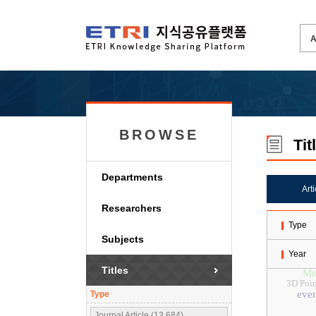
BROWSE
Tit
Departments
Art
Researchers
Type
Subjects
Year
Titles
Mul
3D Poin
even
Type
Journal Article (13,684)