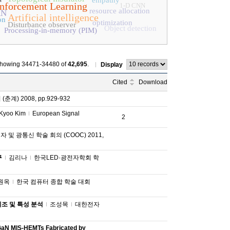
empathy
nforcement Learning
1-D CNN
resource allocation
AN
Artificial intelligence
on
optimization
Disturbance observer
Object detection
Processing-in-memory (PIM)
howing 34471-34480 of
42,695
.
Display
Cited
Download
 2008, pp.929-932
Kyoo Kim
European Signal
2
 및 광통신 학술 회의 (COOC) 2011,
구
김리나
한국LED·광전자학회 학
원옥
한국 컴퓨터 종합 학술 대회
제조 및 특성 분석
조성목
대한전자
GaN MIS-HEMTs Fabricated by