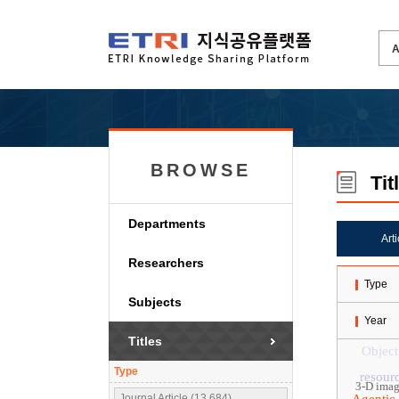
BROWSE
Tit
Departments
Art
Researchers
Type
Subjects
Year
Titles
Object
Type
resourc
3-D ima
Journal Article (13,684)