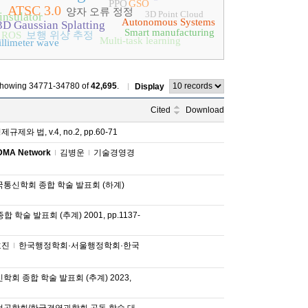
PPO
GSO
ATSC 3.0
양자 오류 정정
3D Point Cloud
insulator
Autonomous Systems
3D Gaussian Splatting
Smart manufacturing
ROS
보행 위상 추정
Multi-task learning
llimeter wave
howing 34771-34780 of
42,695
.
Display
Cited
Download
제규제와 법, v.4, no.2, pp.60-71
A Network
김병운
기술경영경
통신학회 종합 학술 발표회 (하계)
학술 발표회 (추계) 2001, pp.1137-
호진
한국행정학회·서울행정학회·한국
회 종합 학술 발표회 (추계) 2023,