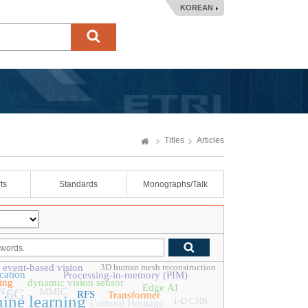
KOREAN
Titles
Articles
ts
Standards
Monographs/Talk
event-based vision
3D human mesh reconstruction
cation
Processing-in-memory (PIM)
ing
dynamic vision sensor
Edge AI
6G
N
MMIC
RFS
Transformer
ine learning
1-D CNN
Cultural Heritage