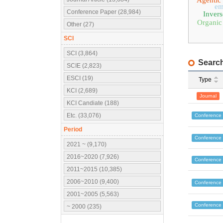
Agentic
em
Conference Paper (28,984)
Invers
Organic 
Other (27)
SCI
SCI (3,864)
Search
SCIE (2,823)
ESCI (19)
Type
KCI (2,689)
Journal
KCI Candiate (188)
Etc. (33,076)
Conference
Period
Conference
2021 ~ (9,170)
2016~2020 (7,926)
Conference
2011~2015 (10,385)
2006~2010 (9,400)
Conference
2001~2005 (5,563)
Conference
~ 2000 (235)