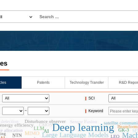
les
icles
Patents
Technology Transfer
R&D Repor
SCI
~
Keyword
 detection
Disturbance observer
Sensor Fusion
satellite communi
Deep learning
CMOS
energy efficiency
Beamform
LLM
GK-3
e allocation
AI
SF
MIMO
Large Language Models
Mach
ging
NTN
LEO