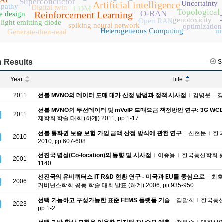
 AI
Superconductor
Artificial intelligence
Uncertainty
pathy
Digital twin
LDM
Topological 
O-RAN
Reinforcement Learning
e design
genotoxicity
Open RAN
light emitting diode
spiking neural network
optimization
Heterogeneous Computing
mi
Generate-then-read
 Results
S
Year
Title
2011
선불 MVNO의 데이터 도매 대가 산정 방법과 정책 시사점
김병운
경
선불 MVNO의 무선데이터 및 mVoIP 도매요금 책정방안 연구: 3G WCDM
2011
제학회 학술 대회 (하계) 2011, pp.1-17
선불 통화권 보증 보험 가입 금액 산정 방식에 관한 연구
신현문
한국
2010
2010, pp.607-608
선진국 병설(Co-location)의 동향 및 시사점
이종용
한국통신학회 종합 
2001
1140
선진국의 유비쿼터스 IT R&D 현황 연구 - 미국과 EU를 중심으로
최
2006
거버넌스학회 공동 학술 대회 발표 (하계) 2006, pp.935-950
선택 가능하고 구성가능한 표준 FEMS 플랫폼 기술
김말희
한국통신학
2023
pp.1-2