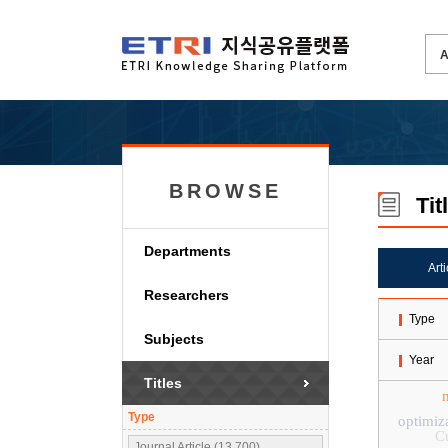
BROWSE
Tit
Departments
Art
Researchers
Type
Subjects
Year
Titles
Type
optimiz
Cu
Journal Article (13,700)