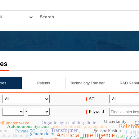
les
icles
Patents
Technology Transfer
R&D Repor
SCI
~
Keyword
Uncertainty
Organic light emitting diode
L
millimeter wave
Reinfor
Autonomous Systems
inside-to-outside propagation
Transformer
ROS
Larg
ation
Sensor Fusion
Private 5G
Artificial intelligence
genotoxicity
ltural Heritage
GSO
6G