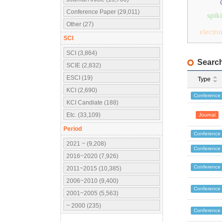
Conference Paper (29,011)
spik
Other (27)
electro
SCI
SCI (3,864)
Search
SCIE (2,832)
ESCI (19)
Type
KCI (2,690)
Conference
KCI Candiate (188)
Etc. (33,109)
Journal
Period
Conference
2021 ~ (9,208)
Conference
2016~2020 (7,926)
Conference
2011~2015 (10,385)
2006~2010 (9,400)
Conference
2001~2005 (5,563)
~ 2000 (235)
Conference