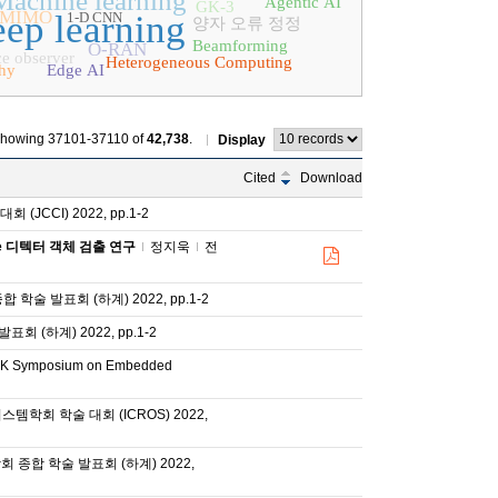
Machine learning
Agentic AI
GK-3
MIMO
ep learning
1-D CNN
양자 오류 정정
Beamforming
O-RAN
e observer
Heterogeneous Computing
hy
Edge AI
howing 37101-37110 of
42,738
.
Display
Cited
Download
(JCCI) 2022, pp.1-2
e 디텍터 객체 검출 연구
정지욱
전
학술 발표회 (하계) 2022, pp.1-2
 (하계) 2022, pp.1-2
K Symposium on Embedded
템학회 학술 대회 (ICROS) 2022,
종합 학술 발표회 (하계) 2022,