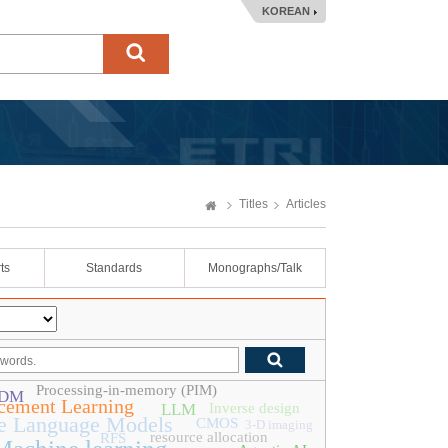
KOREAN
Titles
Articles
ts
Standards
Monographs/Talk
Processing-in-memory (PIM)
DM
cement Learning
LLM
Inverse design
e Language Models
CMOS
3-D imaging
resource allocation
RFS