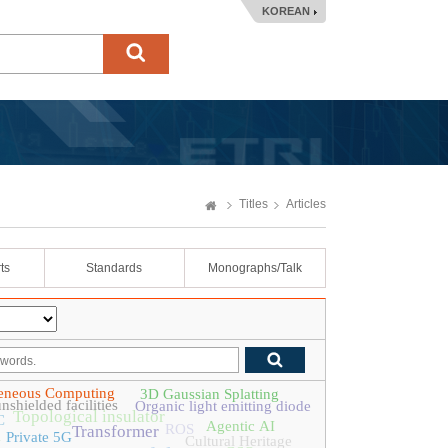
KOREAN
Titles
Articles
ts
Standards
Monographs/Talk
eneous Computing
3D Gaussian Splatting
nshielded facilities
Organic light emitting diode
Topological insulator
C
Agentic AI
ROS
Transformer
n
Private 5G
Cultural Heritage