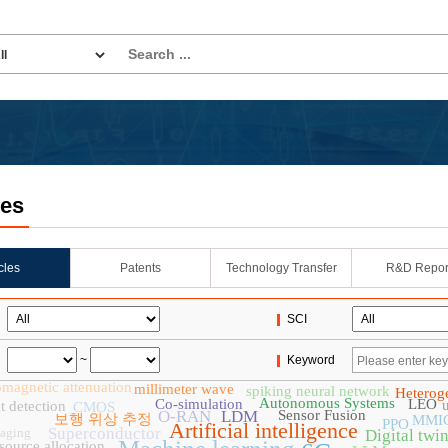
les
icles
Patents
Technology Transfer
R&D Repor
SCI
~
Keyword
omagnetic attenuation
millimeter wave
spiking neural network
Heterog
Autonomous Systems
Co-simulation
LEO
u
t detection
CMOS
O-RAN
LDM
Sensor Fusion
보행 위상 추정
MMI
PPO
Artificial intelligence
Superconductor
maging
Digital twi
source allocation