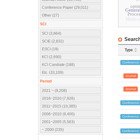
opti
Conference Paper (29,011)
Generat
Proce
Other (27)
Multi-t
SCI
SCI (3,864)
Search
SCIE (2,832)
ESCI (19)
Type
KCI (2,690)
Conference
KCI Candiate (188)
Etc. (33,109)
Journal
Period
Journal
2021 ~ (9,208)
2016~2020 (7,926)
Conference
2011~2015 (10,385)
2006~2010 (9,400)
Conference
2001~2005 (5,563)
~ 2000 (235)
Conference