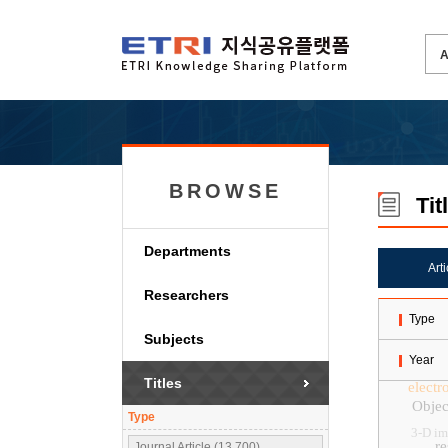
BROWSE
Tit
Departments
Art
Researchers
Type
Subjects
Year
Titles
electr
Objec
Type
3-D i
re
Journal Article (13,700)