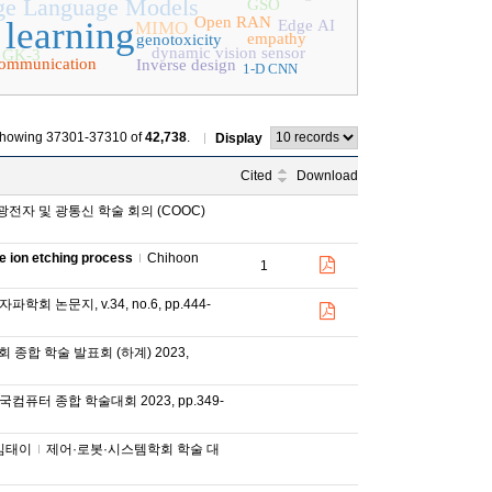
ge Language Models
GSO
Open RAN
learning
Edge AI
MIMO
empathy
genotoxicity
dynamic vision sensor
GK-3
 communication
Inverse design
1-D CNN
howing 37301-37310 of
42,738
.
Display
Cited
Download
광전자 및 광통신 학술 회의 (COOC)
ve ion etching process
Chihoon
1
학회 논문지, v.34, no.6, pp.444-
종합 학술 발표회 (하계) 2023,
국컴퓨터 종합 학술대회 2023, pp.349-
김태이
제어·로봇·시스템학회 학술 대