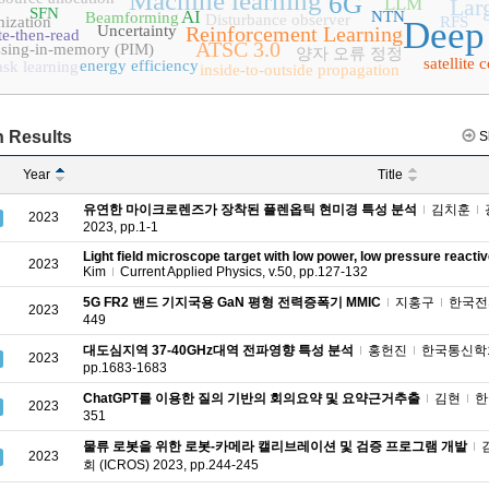
Machine learning
6G
LLM
Lar
SFN
AI
NTN
Beamforming
Disturbance observer
mization
RFS
Deep 
Uncertainty
Reinforcement Learning
e-then-read
ATSC 3.0
ssing-in-memory (PIM)
양자 오류 정정
satellite
energy efficiency
ask learning
inside-to-outside propagation
 Results
S
Year
Title
유연한 마이크로렌즈가 장착된 플렌옵틱 현미경 특성 분석
김치훈
2023
2023, pp.1-1
Light field microscope target with low power, low pressure reacti
2023
Kim
Current Applied Physics, v.50, pp.127-132
5G FR2 밴드 기지국용 GaN 평형 전력증폭기 MMIC
지홍구
한국전자파
2023
449
대도심지역 37-40GHz대역 전파영향 특성 분석
홍헌진
한국통신학회 
2023
pp.1683-1683
ChatGPT를 이용한 질의 기반의 회의요약 및 요약근거추출
김현
한
2023
351
물류 로봇을 위한 로봇-카메라 캘리브레이션 및 검증 프로그램 개발
2023
회 (ICROS) 2023, pp.244-245