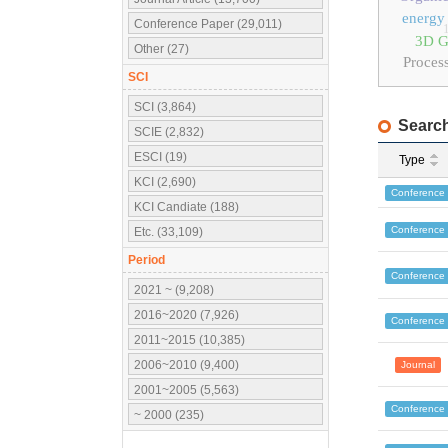
energy 
Conference Paper (29,011)
3D Ga
Other (27)
Proces
SCI
SCI (3,864)
Search
SCIE (2,832)
ESCI (19)
Type
KCI (2,690)
Conference
KCI Candiate (188)
Conference
Etc. (33,109)
Period
Conference
2021 ~ (9,208)
2016~2020 (7,926)
Conference
2011~2015 (10,385)
2006~2010 (9,400)
Journal
2001~2005 (5,563)
Conference
~ 2000 (235)