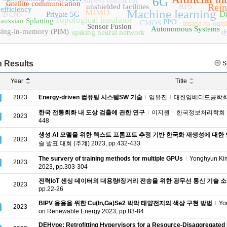
6G
Superconductor
satellite communication
Rein
RFS
unshielded facilities
efficiency
Machine learning
MIMO
Di
Private 5G
1-D CNN
Topological insulator
ussian Splatting
PPO
CMOS
inside-to-out
Sensor Fusion
Autonomous Systems
sing-in-memory (PIM)
d
spiking neural network
 Results
S
Year
Title
2023
Energy-driven 컴퓨팅 시스템SW 기술
임유진
대한임베디드공학회 학술 
한국 전통회화 내 도상 검출에 관한 연구
이지원
한국정보처리학회 학술 
2023
448
생성 AI 모델을 위한 텍스트 프롬프트 추정 기반 한국화 재생성에 대한
2023
술 발표 대회 (추계) 2023, pp.432-433
The survery of training methods for multiple GPUs
Yonghyun Ki
2023
2023, pp.303-304
전력IoT 센싱 데이터의 대용량/장거리 전송을 위한 광무선 통신 기술 
2023
pp.22-26
BIPV 응용을 위한 Cu(In,Ga)Se2 박막 태양전지의 색상 구현 방법
Yo
2023
on Renewable Energy 2023, pp.83-84
DEHype: Retrofitting Hypervisors for a Resource-Disaggregated