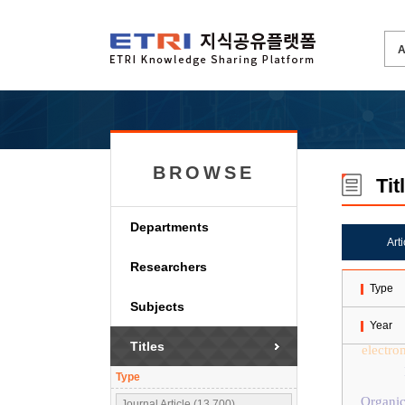
BROWSE
Tit
Departments
Art
Researchers
Type
Subjects
Year
Titles
electro
Type
Organic
Journal Article (13,700)