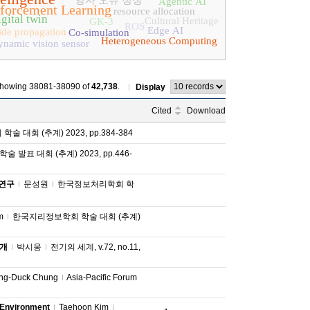
양자 오류 정정
Agentic AI
forcement Learning
resource allocation
gital twin
Cultural Heritage
GK-3
ROS
Edge AI
side propagation
Co-simulation
Heterogeneous Computing
ynamic vision sensor
howing 38081-38090 of
42,738
.
Display
Cited
Download
대회 (추계) 2023, pp.384-384
발표 대회 (추계) 2023, pp.446-
 연구
문성원
한국정보처리학회 학
m
한국지리정보학회 학술 대회 (추계)
소개
박시웅
전기의 세계, v.72, no.11,
ng-Duck Chung
Asia-Pacific Forum
 Environment
Taehoon Kim