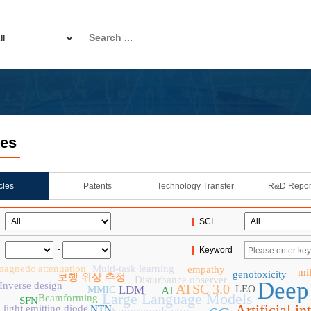
les
icles
Patents
Technology Transfer
R&D Repor
SCI
~
Keyword
magnetic attenuation
Multi-task learning
empathy
mi
genotoxicity
보행 위상 추정
Disturbance observer
Deep 
Inverse design
ATSC 3.0
LDM
LEO
MMIC
AI
Large Language Models
Beamforming
SFN
Artificial in
 light emitting diode
NTN