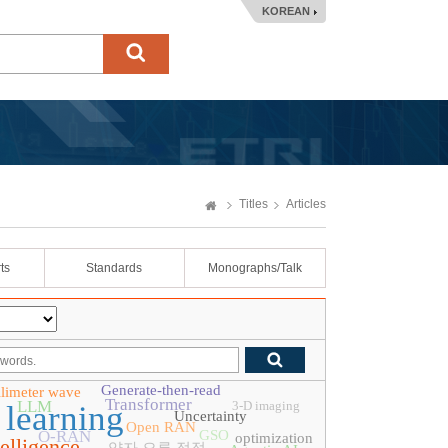
KOREAN
Titles
Articles
ts
Standards
Monographs/Talk
Generate-then-read
llimeter wave
Transformer
LLM
3-D imaging
learning
Uncertainty
Open RAN
O-RAN
GSO
optimization
telligence