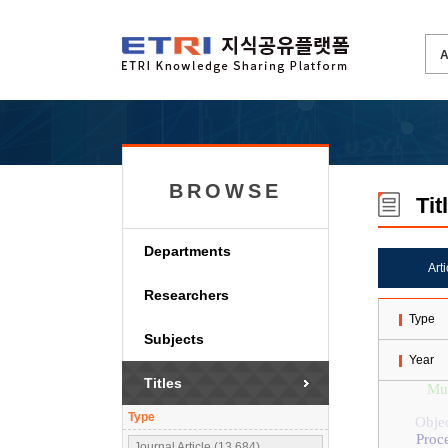
BROWSE
Tit
Departments
Art
Researchers
Type
Subjects
Year
Titles
Mul
Type
Objec
Proc
Journal Article (13,684)