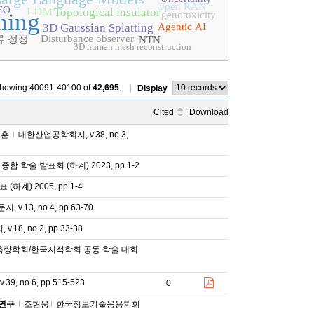
Open RAN
EO
LDM
Topological insulator
ning
genotoxicity
3D Gaussian Splatting
Agentic AI
Disturbance observer
류 정정
NTN
3D human mesh reconstruction
howing 40091-40100 of
42,695
.
Display
Cited
Download
정훈
대한산업공학회지, v.38, no.3,
 학술 발표회 (하계) 2023, pp.1-2
계) 2005, pp.1-4
.13, no.4, pp.63-70
8, no.2, pp.33-38
량학회/한국지적학회 공동 학술 대회
, no.6, pp.515-523
0
례연구
조현웅
한국정보기술응용학회