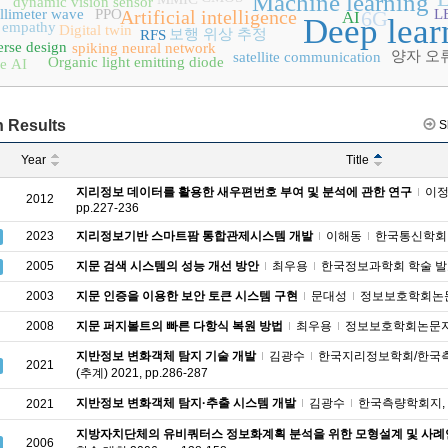
Machine learning
dynamic vision sensor
llimeter wave
PPO
Artificial intelligence
6G
L
AI
Deep lear
empathy
Digital twin
보행 위상 추정
RFS
erse design
spiking neural network
양자 오
satellite communication
Organic light emitting diode
e AI
 Results
S
Year
Title
지리정보 데이터를 활용한 새우편번호 부여 및 분석에 관한 연구
이
2012
pp.227-236
2023
지리정보기반 스마트팜 통합관제시스템 개발
이해동
한국통신학회 종합
2005
지문 검색 시스템의 성능 개선 방안
최우용
한국정보과학회 학술 발표 (하
2003
지문 인증을 이용한 보안 토큰 시스템 구현
문대성
정보보호학회논문지, v
2008
지문 퍼지볼트의 빠른 다항식 복원 방법
최우용
정보보호학회논문지, v.1
지반정보 변화객체 탐지 기술 개발
김광수
한국지리정보학회/한국측
2021
(추계) 2021, pp.286-287
지반정보 변화객체 탐지·추출 시스템 개발
김광수
한국측량학회지, v.39
2021
지방자치단체의 유비쿼터스 정보화계획 분석을 위한 모형설계 및 사
2006