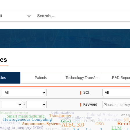
les
icles
Patents
Technology Transfer
R&D Repor
SCI
~
Keyword
optimization
ti-task learning
Cultural Heritage
ener
Transformer
Smart manufacturing
resource allocation
M
Heterogeneous Computing
Sensor Fusion
GK-3
SFN
1-D CNN
t detection
Rein
Autonomous Systems
ATSC 3.0
GSO
essing-in-memory (PIM)
LLM
L
CMOS
MMIC