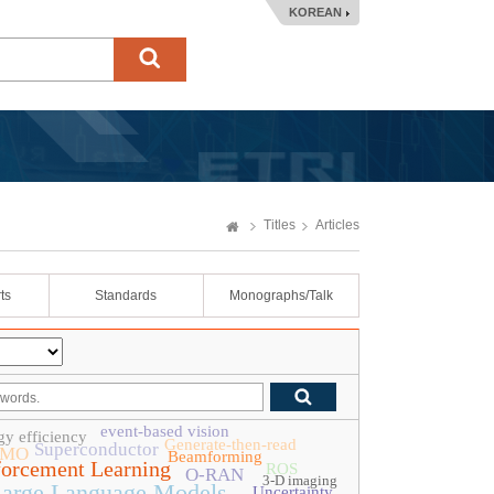
KOREAN
Titles
Articles
ts
Standards
Monographs/Talk
event-based vision
gy efficiency
Generate-then-read
Superconductor
IMO
Beamforming
forcement Learning
ROS
O-RAN
3-D imaging
arge Language Models
Uncertainty