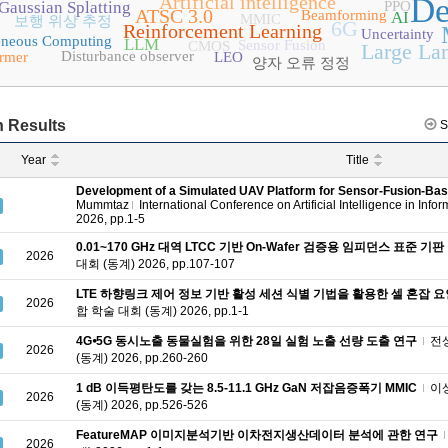
Artificial intelligence
De
Gaussian Splatting
PPO
ATSC 3.0
Beamforming
AI
MMIC
보행 위상 추정
6G
Reinforcement Learning
Uncertainty
eneous Computing
LLM
Sensor Fusion
CMOS
Large La
Disturbance observer
ormer
LEO
양자 오류 정정
 Results
S
Year
Title
Development of a Simulated UAV Platform for Sensor-Fusion-B
Mummtaz
International Conference on Artificial Intelligence in In
2026, pp.1-5
0.01~170 GHz 대역 LTCC 기반 On-Wafer 검증용 임피던스 표준 기판
2026
대회 (동계) 2026, pp.107-107
LTE 하향링크 제어 정보 기반 활성 세션 식별 기법을 활용한 셀 혼잡 요
2026
합 학술 대회 (동계) 2026, pp.1-1
4G⦁5G 동시노출 동물실험을 위한 28일 실험 노출 선량 도출 연구
전
2026
(동계) 2026, pp.260-260
1 dB 이득평탄도를 갖는 8.5-11.1 GHz GaN 저잡음증폭기 MMIC
이
2026
(동계) 2026, pp.526-526
FeatureMAP 이미지분석기반 이차전지생산데이터 분석에 관한 연구
2026