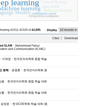
ep learning
Cultural Heritage
Open RAN
Machine learning
Multi-task learning
nguage Models
millimeter wave
3-D position estimation
howing 42311-42320 of
42,695
.
Display
Cited
Download
ased SLAM
Muhammad Fairuz
formation and Communication (ICAIIC)
이재영
한국전자파학회 종합 학술
인 분해
윤종훈
한국전자파학회 종
상봉
한국전자파학회 종합 학술 대회
상흥
한국전자파학회 종합 학술 대회
송정윤
한국CDE학회 학술 대회 (동