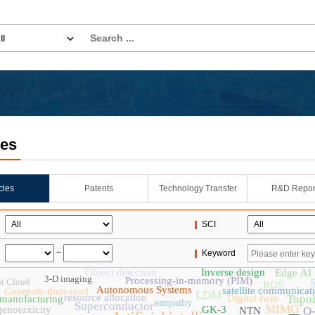
les
icles
Patents
Technology Transfer
R&D Repor
SCI
~
Keyword
Object detection
Inverse design
Edge AI
3-D imaging
Processing-in-memory (PIM)
t Cloud
ROS
Autonomous Systems
satellite communicat
Generate-then-read
LDM
resource allocation
Digital twin
Topol
manufacturing
empathy
Superconductor
MIMO
genotoxicity
GK-3
O
NTN