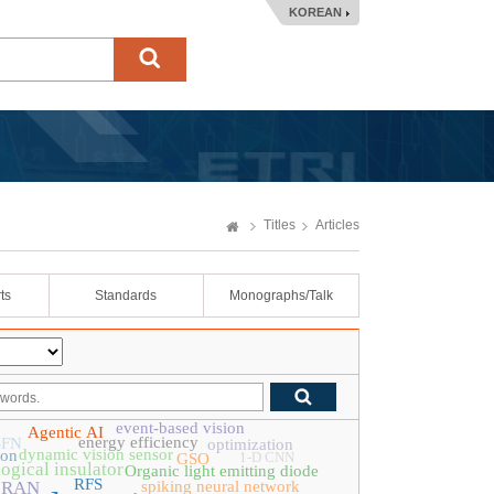
KOREAN
Titles
Articles
ts
Standards
Monographs/Talk
event-based vision
Agentic AI
energy efficiency
SFN
optimization
dynamic vision sensor
ion
1-D CNN
GSO
ogical insulator
Organic light emitting diode
RFS
-RAN
spiking neural network