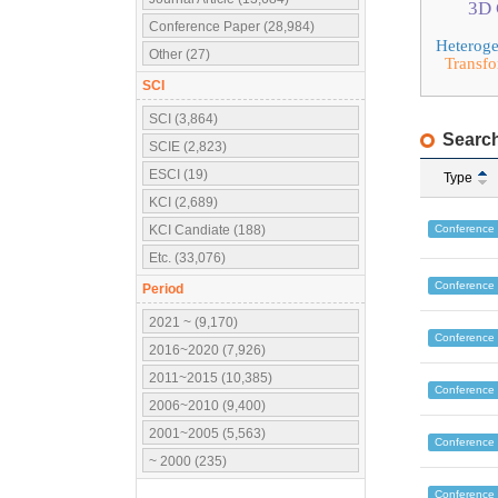
3D 
Conference Paper (28,984)
Heterog
Other (27)
Transf
SCI
SCI (3,864)
Search
SCIE (2,823)
ESCI (19)
Type
KCI (2,689)
Conference
KCI Candiate (188)
Etc. (33,076)
Conference
Period
2021 ~ (9,170)
Conference
2016~2020 (7,926)
2011~2015 (10,385)
Conference
2006~2010 (9,400)
2001~2005 (5,563)
Conference
~ 2000 (235)
Conference