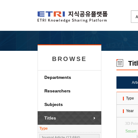
BROWSE
Tit
Departments
Art
Researchers
Type
Subjects
Year
Titles
3D Poin
Type
Smart 
Journal Article (13,684)