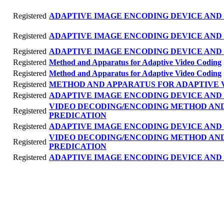
Registered
ADAPTIVE IMAGE ENCODING DEVICE AN
Registered
ADAPTIVE IMAGE ENCODING DEVICE AN
Registered
ADAPTIVE IMAGE ENCODING DEVICE AN
Registered
Method and Apparatus for Adaptive Video Coding
Registered
Method and Apparatus for Adaptive Video Coding
Registered
METHOD AND APPARATUS FOR ADAPTIVE 
Registered
ADAPTIVE IMAGE ENCODING DEVICE AN
VIDEO DECODING/ENCODING METHOD AND
Registered
PREDICATION
Registered
ADAPTIVE IMAGE ENCODING DEVICE AN
VIDEO DECODING/ENCODING METHOD AND
Registered
PREDICATION
Registered
ADAPTIVE IMAGE ENCODING DEVICE AN