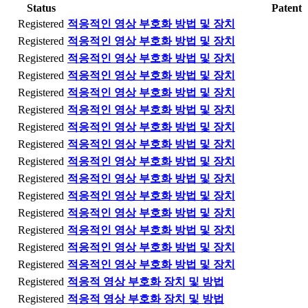
Status
Patent
Registered
적응적인 영상 부호화 방법 및 장치
Registered
적응적인 영상 부호화 방법 및 장치
Registered
적응적인 영상 부호화 방법 및 장치
Registered
적응적인 영상 부호화 방법 및 장치
Registered
적응적인 영상 부호화 방법 및 장치
Registered
적응적인 영상 부호화 방법 및 장치
Registered
적응적인 영상 부호화 방법 및 장치
Registered
적응적인 영상 부호화 방법 및 장치
Registered
적응적인 영상 부호화 방법 및 장치
Registered
적응적인 영상 부호화 방법 및 장치
Registered
적응적인 영상 부호화 방법 및 장치
Registered
적응적인 영상 부호화 방법 및 장치
Registered
적응적인 영상 부호화 방법 및 장치
Registered
적응적인 영상 부호화 방법 및 장치
Registered
적응적인 영상 부호화 방법 및 장치
Registered
적응적 영상 부호화 장치 및 방법
Registered
적응적 영상 부호화 장치 및 방법