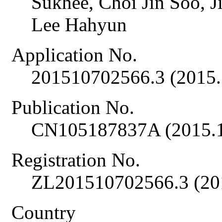
Sukhee, Choi Jin Soo, 
Lee Hahyun
Application No.
201510702566.3 (2015.
Publication No.
CN105187837A (2015.1
Registration No.
ZL201510702566.3 (20
Country