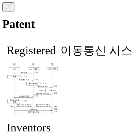
Patent
Registered
이동통신 시스
Inventors