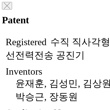
Patent
Registered
수직 직사각형
선전력전송 공진기
Inventors
윤재훈, 김성민, 김상원
박승근, 장동원