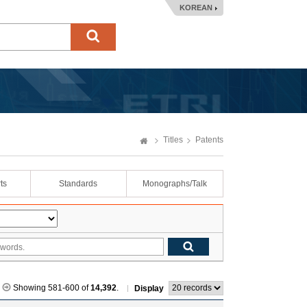
KOREAN
Titles
Patents
ts
Standards
Monographs/Talk
Showing 581-600 of
14,392
.
Display