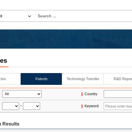
les
icles
Patents
Technology Transfer
R&D Repor
Country
~
Keyword
 Results