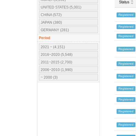
Status
UNITED STATES (5,001)
CHINA (572)
Registered
JAPAN (380)
Registered
GERMANY (281)
Registered
UNITED KINGDOM (184)
Period
FRANCE (177)
2021 ~ (4,151)
Registered
CANADA (131)
2016~2020 (5,548)
ITALY (115)
2011~2015 (2,700)
Registered
MEXICO (105)
2006~2010 (1,990)
SPAIN (81)
Registered
~ 2000 (3)
INDIA (73)
Registered
POLAND (55)
AUSTRALIA (27)
Registered
SWEDEN (22)
Registered
FINLAND (20)
TAIWAN (19)
Registered
HUNGARY (16)