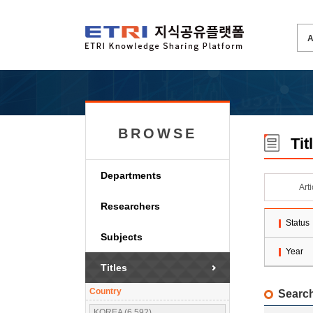
BROWSE
Tit
Departments
Art
Researchers
Status
Subjects
Year
Titles
Country
Search
KOREA (6,592)