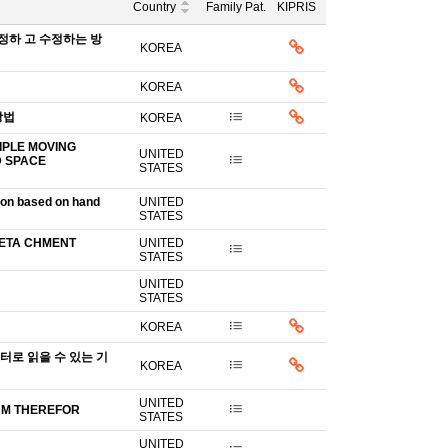
Country
Family Pat.
KIPRIS
정하 고 수정하는 방
KOREA
KOREA
방법
KOREA
IPLE MOVING
UNITED
D SPACE
STATES
tion based on hand
UNITED
STATES
DETA CHMENT
UNITED
STATES
UNITED
STATES
KOREA
터로 읽을 수 있는 기
KOREA
UNITED
UM THEREFOR
STATES
UNITED