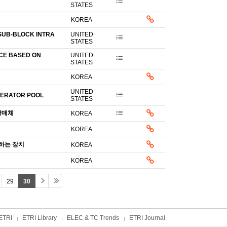
STATES
KOREA
SUB-BLOCK INTRA
UNITED
STATES
CE BASED ON
UNITED
STATES
KOREA
UNITED
LERATOR POOL
STATES
장매체
KOREA
KOREA
하는 장치
KOREA
KOREA
29
30
ETRI
ETRI Library
ELEC & TC Trends
ETRI Journal