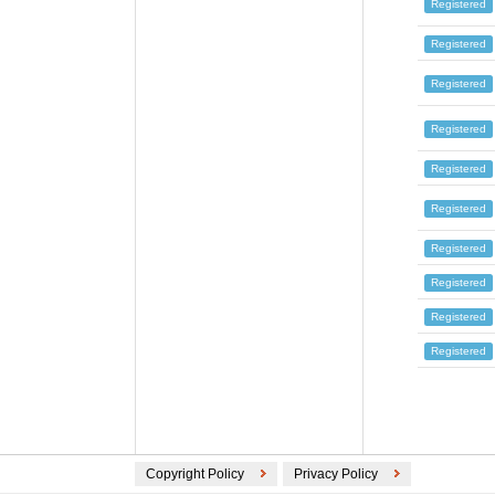
RUSSIA (16)
Registered
SWISS (14)
Registered
DENMARK (14)
CZECH REPUBLIC (12)
Registered
IRELAND (12)
Registered
AUSTRIA (11)
PORTUGAL (10)
Registered
LUXEMBOURG (9)
Registered
LATVIA (9)
Registered
CYPRUS (8)
RUMANIA (8)
Registered
BULGARIA (7)
Registered
GREECE (7)
Registered
INDONESIA (6)
EUROPE (2)
HONG KONG (2)
Copyright Policy
Privacy Policy