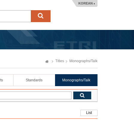
KOREAN
Titles
Monographs/Talk
ts
Standards
Monographs/Talk
List