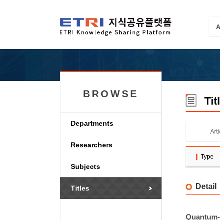
BROWSE
Tit
Departments
Art
Researchers
Type
Subjects
Detail
Titles
Quantu