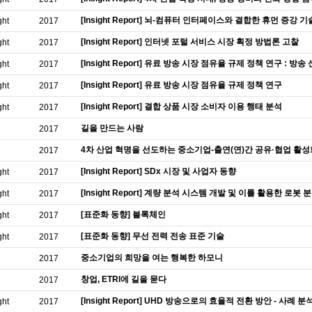
[Insight Report] 뇌-컴퓨터 인터페이스와 결합한 휴먼 증강 기
ght
2017
[Insight Report] 인터넷 포털 서비스 시장 획정 방법론 고찰
ght
2017
[Insight Report] 유료 방송 시장 점유율 규제 정책 연구 
ght
2017
[Insight Report] 유료 방송 시장 점유율 규제 정책 연구
ght
2017
[Insight Report] 결합 상품 시장 소비자 이용 행태 분석
ght
2017
길을 만드는 사람
2017
4차 산업 혁명을 선도하는 중소기업-출연(연)간 공유·협업 활성
2017
[Insight Report] SDx 시장 및 사업자 동향
ght
2017
[Insight Report] 계량 분석 시스템 개발 및 이를 활용한 로봇
ght
2017
[표준화 동향] 블록체인
ght
2017
[표준화 동향] 무선 전력 전송 표준 기술
ght
2017
중소기업의 희망을 여는 행복한 하모니
2017
창업, ETRI에 길을 묻다
2017
[Insight Report] UHD 방송으로의 효율적 전환 방안 - 사례
ght
2017