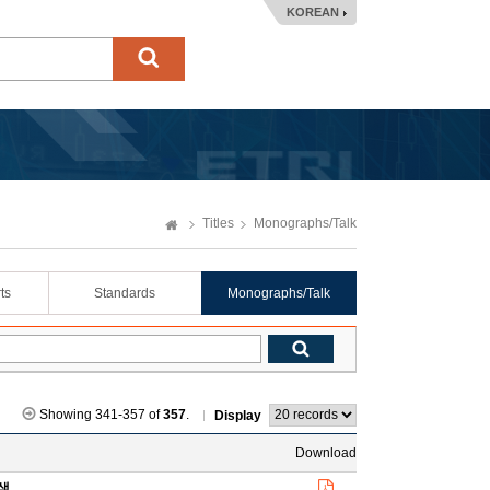
KOREAN
Titles
Monographs/Talk
ts
Standards
Monographs/Talk
Showing 341-357 of
357
.
Display
Download
탐색