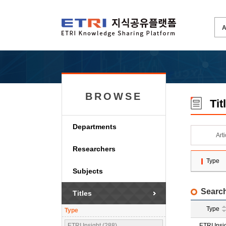
BROWSE
Tit
Departments
Art
Researchers
Type
Subjects
Search
Titles
Type
Type
ETRI Insight (288)
ETRI Insi