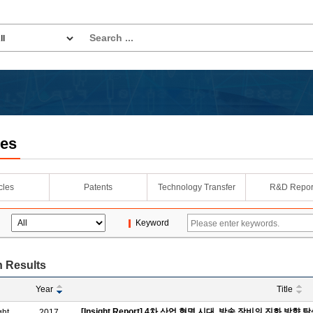
les
icles
Patents
Technology Transfer
R&D Repor
Keyword
 Results
Year
Title
[Insight Report] 4차 산업 혁명 시대, 방송 장비의 진화 방향 
ght
2017