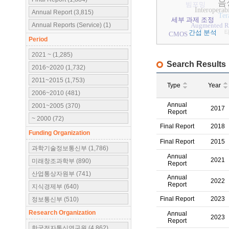
음
빔포밍
Interoperabi
Annual Report (3,815)
Ter
세부 과제 조정
Annual Reports (Service) (1)
Augmented Re
간섭 분석
CMOS
Period
2021 ~ (1,285)
Search Results
2016~2020 (1,732)
2011~2015 (1,753)
Type
Year
2006~2010 (481)
Annual
2001~2005 (370)
2017
Report
~ 2000 (72)
Final Report
2018
Funding Organization
Final Report
2015
과학기술정보통신부 (1,786)
Annual
2021
미래창조과학부 (890)
Report
산업통상자원부 (741)
Annual
2022
Report
지식경제부 (640)
Final Report
2023
정보통신부 (510)
한국전자통신연구원 (405)
Research Organization
Annual
2023
Report
문화체육관광부 (165)
한국전자통신연구원 (4,862)