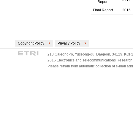
에이샛 (6)
Report
산업자원부 (7)
에치에프알 (6)
Final Report
2016
경찰청 (6)
켐옵틱스 (6)
국립재난안전연구원 (6)
한국건설기술연구원 (6)
농촌진흥청 (5)
한국디스플레이연구조합 (6)
통상산업부 (5)
한국정보통신기술협회 (6)
범부처 (4)
Copyright Policy
Privacy Policy
경희대학교 (5)
국방부 (3)
나노종합기술원 (5)
218 Gajeong-ro, Yuseong-gu, Daejeon, 34129, KOREA
기상청 (3)
네오와인 (5)
2016 Electronics and Telecommunications Research Ins
방위사업청 (3)
Please refrain from automatic collection of e-mail a
대구테크노파크 (5)
보건복지부 (3)
덴티스 (5)
식품의약품안전처 (3)
성균관대학교 (5)
정보통신산업진흥원 (3)
실리콘웍스 (5)
특허청 (3)
한국로봇산업진흥원 (5)
한국방송통신전파진흥원 (3)
한국방송통신전파진흥원 (5)
한국항공우주연구원 (3)
한국생산기술연구원 (5)
한양대학교 (3)
한국인터넷진흥원 (5)
국가유산청 (2)
한국철도시설공단 (5)
국토교통과학기술진흥원 (2)