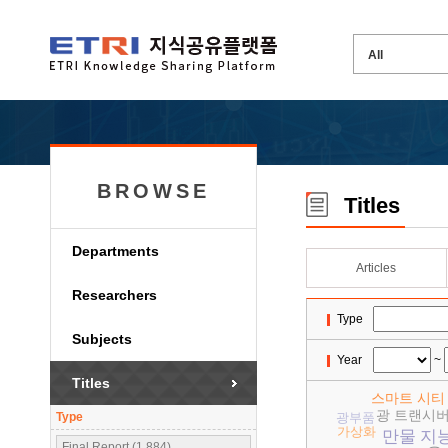
BROWSE
Titles
Departments
Articles
Researchers
Type
Subjects
Year
~
Titles
스마트 시티
광 트랜시
Type
광부품
가상화
만물 지
Final Report (1,884)