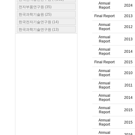
Annual
방송통신위원회 (148)
2024
전자부품연구원 (35)
Report
국토교통부 (95)
한국과학기술원 (25)
Final Report
2013
국가과학기술연구회 (56)
한국전자기술연구원 (14)
Annual
2012
행정안전부 (37)
Report
한국과학기술연구원 (13)
과학기술부 (36)
한국철도공사 (11)
Annual
2013
Report
중소기업청 (33)
한국광기술원 (9)
Annual
한국산업기술평가관리원 (31)
2014
KT (8)
Report
한국에너지기술평가원 (26)
에이스테크놀로지 (8)
Final Report
2015
교육과학기술부 (20)
한국기계연구원 (8)
Annual
중소벤처기업부 (18)
2010
광주테크노파크 (7)
Report
한국콘텐츠진흥원 (16)
서울대학교 (7)
Annual
2011
Report
한국산업기술진흥원 (12)
한국과학기술정보연구원 (7)
환경부 (11)
Annual
한국스마트그리드사업단 (7)
2014
Report
문화재청 (9)
한국표준과학연구원 (7)
Annual
2015
한국지능정보사회진흥원 (9)
Report
한양대학교 (7)
해양수산부 (9)
SK텔레콤 (6)
Annual
2015
Report
국토해양부 (8)
가이온 (6)
Annual
농림축산식품부 (7)
2016