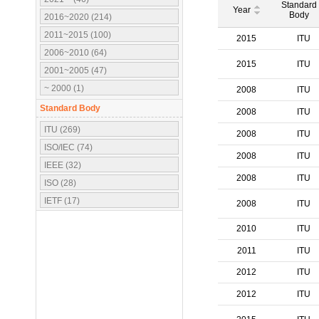
Standard
Year
Body
2016~2020 (214)
2011~2015 (100)
2015
ITU
2006~2010 (64)
2015
ITU
2001~2005 (47)
~ 2000 (1)
2008
ITU
Standard Body
2008
ITU
ITU (269)
2008
ITU
ISO/IEC (74)
2008
ITU
IEEE (32)
2008
ITU
ISO (28)
IETF (17)
2008
ITU
IEC (16)
2010
ITU
3GPP (10)
2011
ITU
OMA (7)
ATSC (5)
2012
ITU
OMG (3)
2012
ITU
APT (2)