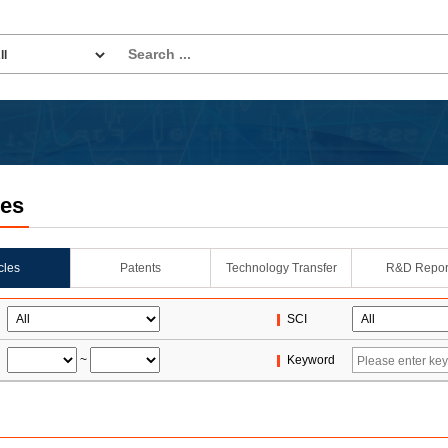
les
icles
Patents
Technology Transfer
R&D Repor
SCI
~
Keyword