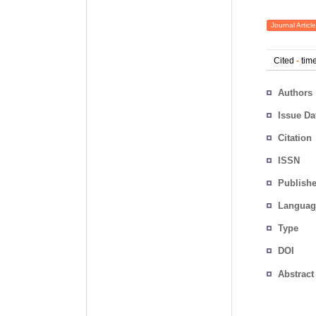
Journal Article
Cited
-
time
Authors
Issue Da
Citation
ISSN
Publishe
Languag
Type
DOI
Abstract