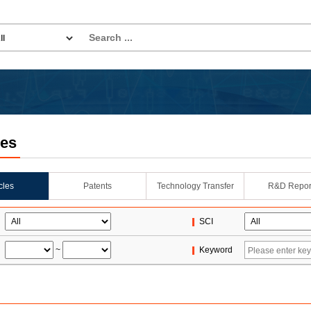
les
icles
Patents
Technology Transfer
R&D Repor
SCI
~
Keyword