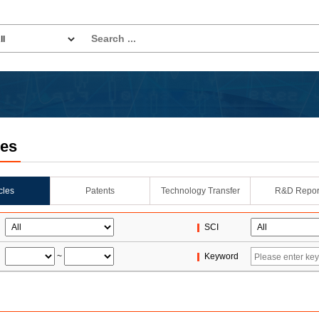
les
icles
Patents
Technology Transfer
R&D Repor
SCI
~
Keyword