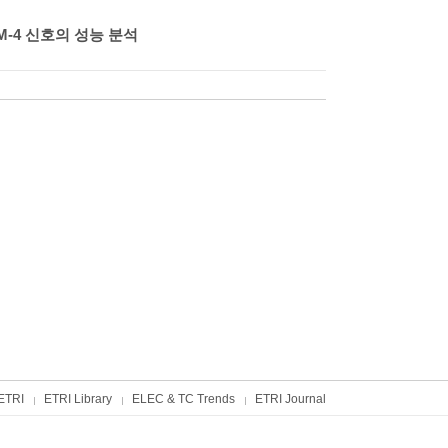
M-4 신호의 성능 분석
ETRI
ETRI Library
ELEC & TC Trends
ETRI Journal