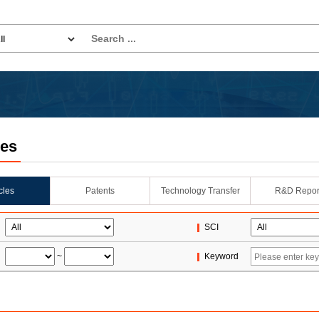
les
icles
Patents
Technology Transfer
R&D Repor
SCI
~
Keyword