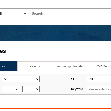
les
icles
Patents
Technology Transfer
R&D Repor
SCI
~
Keyword