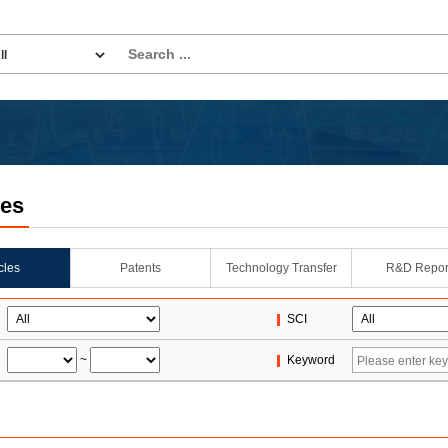
les
icles
Patents
Technology Transfer
R&D Repor
SCI
~
Keyword