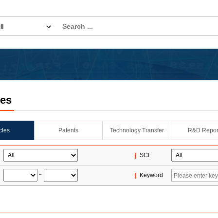
les
icles
Patents
Technology Transfer
R&D Repor
SCI
~
Keyword