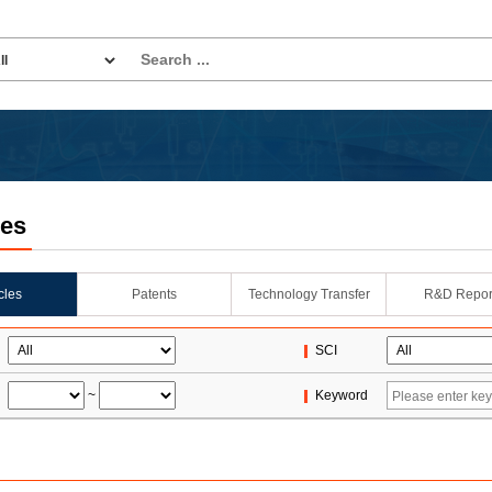
les
icles
Patents
Technology Transfer
R&D Repor
SCI
~
Keyword