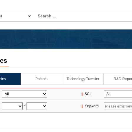
les
icles
Patents
Technology Transfer
R&D Repor
SCI
~
Keyword