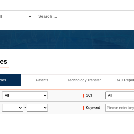
les
icles
Patents
Technology Transfer
R&D Repor
SCI
~
Keyword