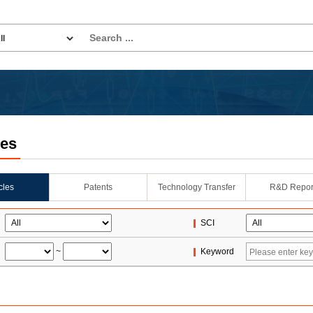
les
icles
Patents
Technology Transfer
R&D Repor
SCI
~
Keyword