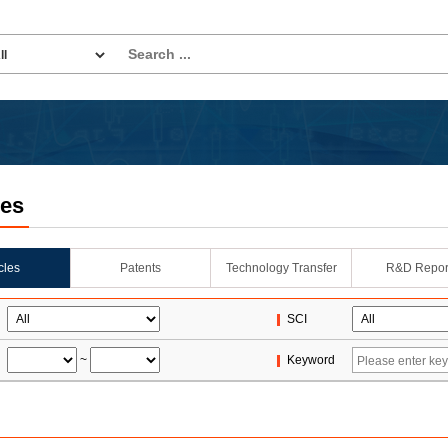
les
icles
Patents
Technology Transfer
R&D Repor
SCI
~
Keyword