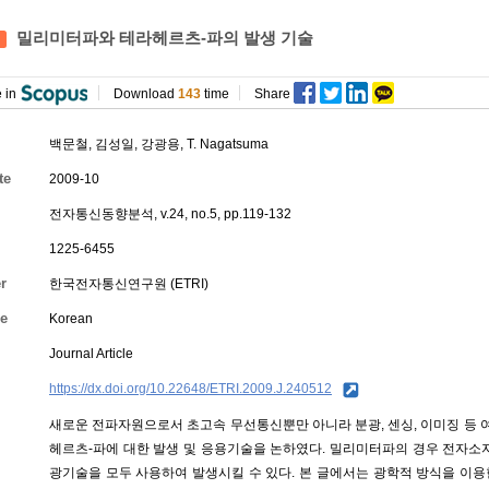
밀리미터파와 테라헤르츠-파의 발생 기술
 in
Download
143
time
Share
백문철
,
김성일
,
강광용
, T. Nagatsuma
te
2009-10
전자통신동향분석, v.24, no.5, pp.119-132
1225-6455
r
한국전자통신연구원 (ETRI)
e
Korean
Journal Article
https://dx.doi.org/10.22648/ETRI.2009.J.240512
새로운 전파자원으로서 초고속 무선통신뿐만 아니라 분광, 센싱, 이미징 등
헤르츠-파에 대한 발생 및 응용기술을 논하였다. 밀리미터파의 경우 전자소
광기술을 모두 사용하여 발생시킬 수 있다. 본 글에서는 광학적 방식을 이