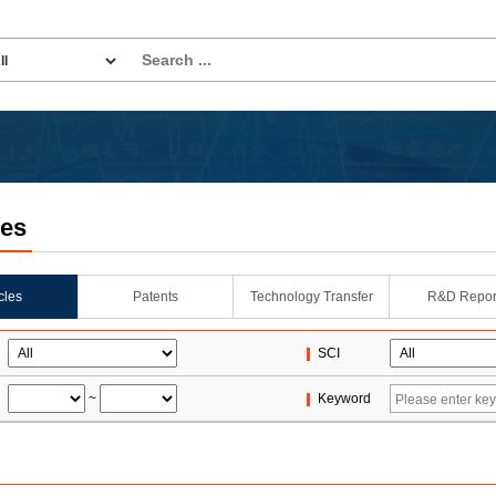
les
icles
Patents
Technology Transfer
R&D Repor
SCI
~
Keyword