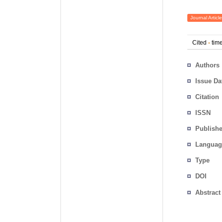
Journal Article
Cited
-
time
Authors
Issue Da
Citation
ISSN
Publishe
Languag
Type
DOI
Abstract