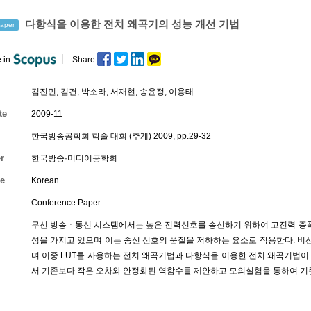
다항식을 이용한 전치 왜곡기의 성능 개선 기법
aper
 in
Share
김진민
,
김건
,
박소라
,
서재현
,
송윤정
,
이용태
te
2009-11
한국방송공학회 학술 대회 (추계) 2009, pp.29-32
r
한국방송·미디어공학회
e
Korean
Conference Paper
무선 방송ㆍ통신 시스템에서는 높은 전력신호를 송신하기 위하여 고전력 증폭기
성을 가지고 있으며 이는 송신 신호의 품질을 저하하는 요소로 작용한다. 
며 이중 LUT를 사용하는 전치 왜곡기법과 다항식을 이용한 전치 왜곡기법이
서 기존보다 작은 오차와 안정화된 역함수를 제안하고 모의실험을 통하여 기존