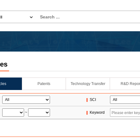
les
icles
Patents
Technology Transfer
R&D Repor
SCI
~
Keyword