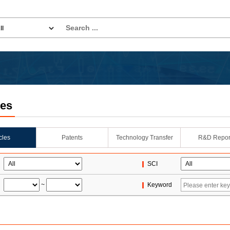
les
icles
Patents
Technology Transfer
R&D Repor
SCI
~
Keyword