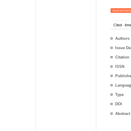
Journal Article
Cited
-
time
Authors
Issue Da
Citation
ISSN
Publishe
Languag
Type
DOI
Abstract