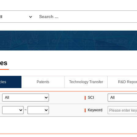
les
icles
Patents
Technology Transfer
R&D Repor
SCI
~
Keyword