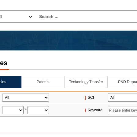
les
icles
Patents
Technology Transfer
R&D Repor
SCI
~
Keyword