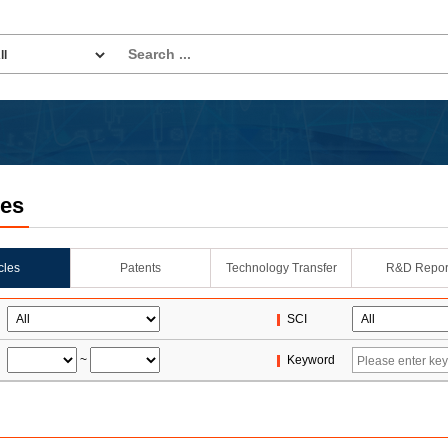
les
icles
Patents
Technology Transfer
R&D Repor
SCI
~
Keyword