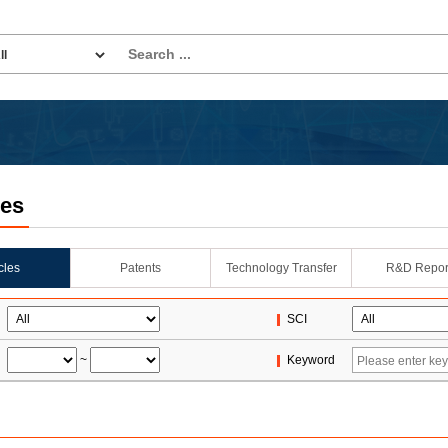
les
icles
Patents
Technology Transfer
R&D Repor
SCI
~
Keyword