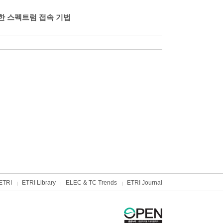
한 스펙트럼 접속 기법
ETRI
ETRI Library
ELEC & TC Trends
ETRI Journal