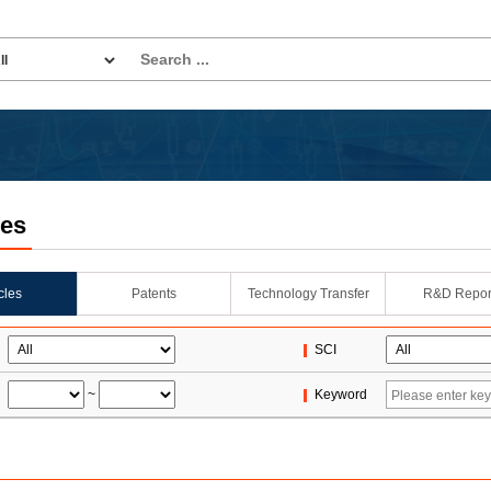
les
icles
Patents
Technology Transfer
R&D Repor
SCI
~
Keyword