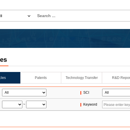
les
icles
Patents
Technology Transfer
R&D Repor
SCI
~
Keyword