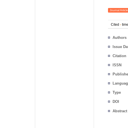
Journal Article
Cited
-
time
Authors
Issue Da
Citation
ISSN
Publishe
Languag
Type
DOI
Abstract