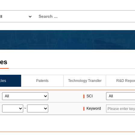
les
icles
Patents
Technology Transfer
R&D Repor
SCI
~
Keyword