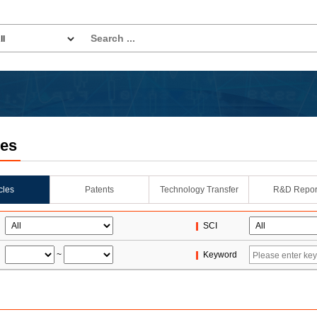
les
icles
Patents
Technology Transfer
R&D Repor
SCI
~
Keyword