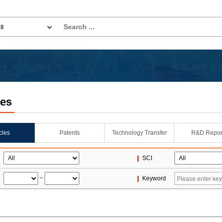
les
icles
Patents
Technology Transfer
R&D Repor
SCI
~
Keyword