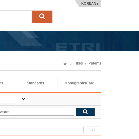
KOREAN
Titles
Patents
ts
Standards
Monographs/Talk
List