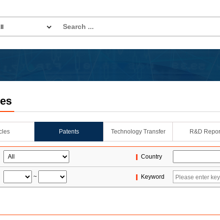
les
icles
Patents
Technology Transfer
R&D Repor
Country
~
Keyword