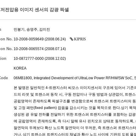
저전압용 이미지 센서의 감광 픽셀
s
민봉기
, 송영주,
김미진
ion No.
10-2008-0059649 (2008.06.24)
KIPRIS
ion No.
10-2008-0065574 (2008.07.14)
tion
10-0872777-0000 (2008.12.02)
KOREA
Code
06MB1800, Integrated Development of UltraLow Power RF/HW/SW SoC,
본 발명은 일반적인 4-트랜지스터 씨모스 이미지센서의 구조에 있어서 기존
드의 리셋 및 트랜스퍼 동작 시, 구동 전압이나 구동 방법과 상관없이, 트랜
공핍영역이 존재하도록 픽셀구조를 변경함으로써 트랜스퍼 트랜지스터의 동작
및 고정 패턴(fixed pattern) 잡음을 감소시키는 것을 목적으로 한다.상
생성된 광 유발 전하를 전달하기 위한 트랜스퍼 트랜지스터를 포함하는 감광
에 공핍영역이 존재하도록, 즉 다시 말해 유사 핀치오프 상태로 동작하도록
절연막의 두께보다 확산 노드쪽 절연막이 더 두꺼운, 즉 트랜스퍼 트랜지스
거나, 상기 트랜스퍼 트랜지스터의 채널과 확산 노드 사이에 기판의 도핑 