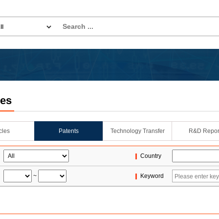
les
icles
Patents
Technology Transfer
R&D Repor
Country
~
Keyword