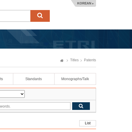
KOREAN
Titles
Patents
ts
Standards
Monographs/Talk
List