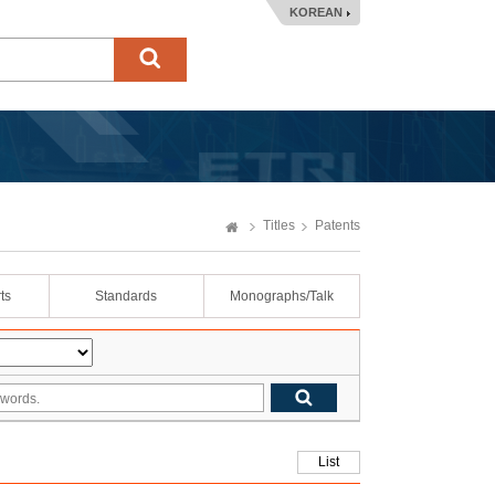
KOREAN
Titles
Patents
ts
Standards
Monographs/Talk
List