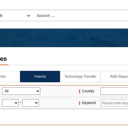
les
icles
Patents
Technology Transfer
R&D Repor
Country
~
Keyword