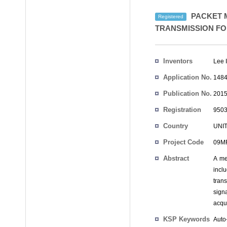
PACKET M
Registered
TRANSMISSION FO
Inventors
Lee 
Application No.
1484
Publication No.
2015
Registration
9503
No.
Country
UNI
Project Code
09MR
Abstract
A me
incl
tran
sign
acqu
KSP Keywords
Auto