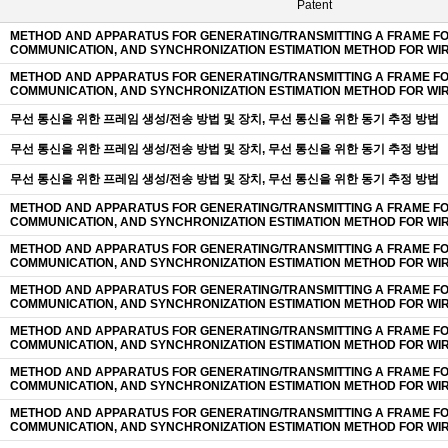
Patent
METHOD AND APPARATUS FOR GENERATING/TRANSMITTING A FRAME F
COMMUNICATION, AND SYNCHRONIZATION ESTIMATION METHOD FOR WI
METHOD AND APPARATUS FOR GENERATING/TRANSMITTING A FRAME F
COMMUNICATION, AND SYNCHRONIZATION ESTIMATION METHOD FOR WI
무선 통신을 위한 프레임 생성/전송 방법 및 장치, 무선 통신을 위한 동기 추정 방법
무선 통신을 위한 프레임 생성/전송 방법 및 장치, 무선 통신을 위한 동기 추정 방법
무선 통신을 위한 프레임 생성/전송 방법 및 장치, 무선 통신을 위한 동기 추정 방법
METHOD AND APPARATUS FOR GENERATING/TRANSMITTING A FRAME F
COMMUNICATION, AND SYNCHRONIZATION ESTIMATION METHOD FOR WI
METHOD AND APPARATUS FOR GENERATING/TRANSMITTING A FRAME F
COMMUNICATION, AND SYNCHRONIZATION ESTIMATION METHOD FOR WI
METHOD AND APPARATUS FOR GENERATING/TRANSMITTING A FRAME F
COMMUNICATION, AND SYNCHRONIZATION ESTIMATION METHOD FOR WI
METHOD AND APPARATUS FOR GENERATING/TRANSMITTING A FRAME F
COMMUNICATION, AND SYNCHRONIZATION ESTIMATION METHOD FOR WI
METHOD AND APPARATUS FOR GENERATING/TRANSMITTING A FRAME F
COMMUNICATION, AND SYNCHRONIZATION ESTIMATION METHOD FOR WI
METHOD AND APPARATUS FOR GENERATING/TRANSMITTING A FRAME F
COMMUNICATION, AND SYNCHRONIZATION ESTIMATION METHOD FOR WI