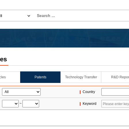
les
icles
Patents
Technology Transfer
R&D Repor
Country
~
Keyword