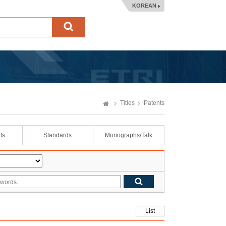
KOREAN
Titles
Patents
ts
Standards
Monographs/Talk
List