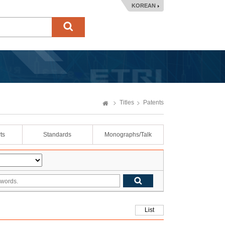
KOREAN
Titles
Patents
ts
Standards
Monographs/Talk
List