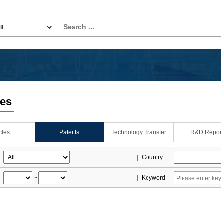
les
icles
Patents
Technology Transfer
R&D Repor
Country
~
Keyword