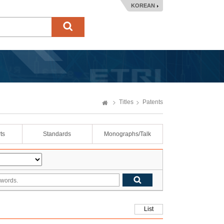
KOREAN
Titles
Patents
ts
Standards
Monographs/Talk
List