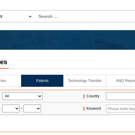
les
icles
Patents
Technology Transfer
R&D Repor
Country
~
Keyword