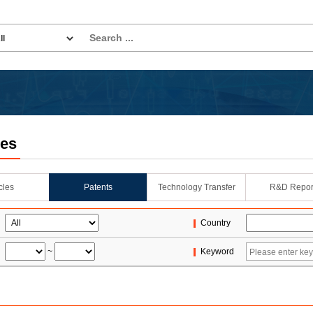
les
icles
Patents
Technology Transfer
R&D Repor
Country
~
Keyword