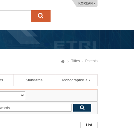
KOREAN
Titles
Patents
ts
Standards
Monographs/Talk
List