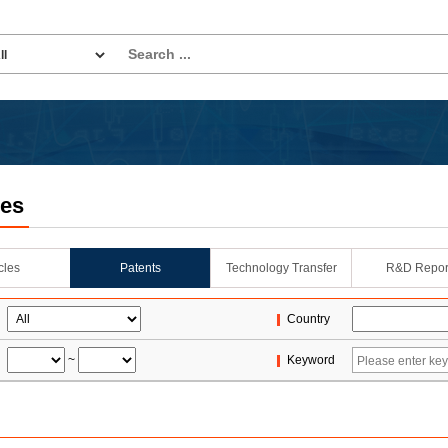
les
icles
Patents
Technology Transfer
R&D Repor
Country
~
Keyword