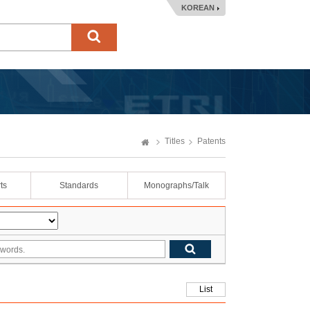
KOREAN
Titles
Patents
ts
Standards
Monographs/Talk
List