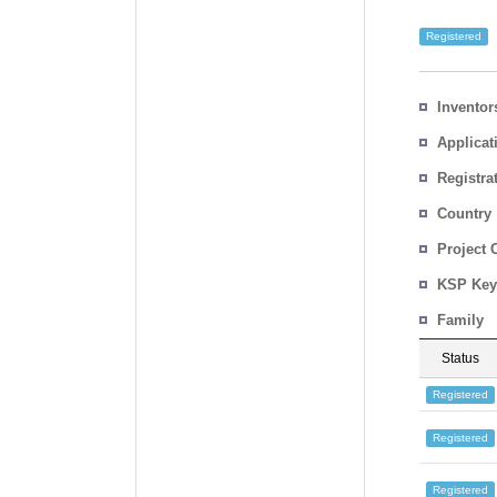
Registered
Inventor
Applicat
Registra
No.
Country
Project 
KSP Key
Family
Status
Registered
Registered
Registered